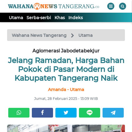
Utama
Serba-serbi
Khas
Indeks
WAHANA
Tutup
TV
Wahana News Tangerang
Utama
Aglomerasi Jabodetabekjur
UTAMA
Jelang Ramadan, Harga Bahan
SERBA-
Pokok di Pasar Modern di
SERBI
Kabupaten Tangerang Naik
Amanda - Utama
KHAS
Jumat, 28 Februari 2025 - 13:09 WIB
Informasi
INDEKS
BERITA