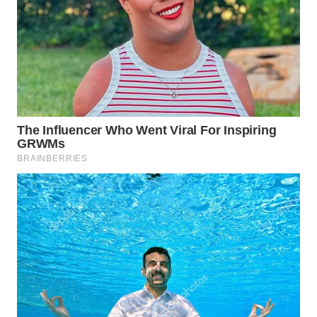
CIANJUR
WN
KEPULAUAN
SERIBU
WN
TANGERANG
WN
BINJAI
WN
CIREBON
WN
INDRAMAYU
WN