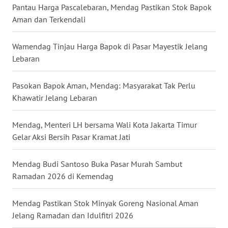
WN
Pantau Harga Pascalebaran, Mendag Pastikan Stok Bapok
KALSEL
Aman dan Terkendali
WN
Wamendag Tinjau Harga Bapok di Pasar Mayestik Jelang
KALTIM
Lebaran
WN
Pasokan Bapok Aman, Mendag: Masyarakat Tak Perlu
SULSEL
Khawatir Jelang Lebaran
WN
Mendag, Menteri LH bersama Wali Kota Jakarta Timur
GORONTALO
Gelar Aksi Bersih Pasar Kramat Jati
WN
SULUT
Mendag Budi Santoso Buka Pasar Murah Sambut
Ramadan 2026 di Kemendag
WN
MALUKU
Mendag Pastikan Stok Minyak Goreng Nasional Aman
Jelang Ramadan dan Idulfitri 2026
WN