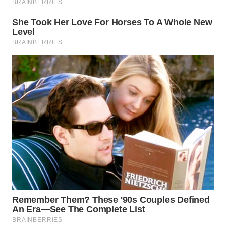
WN DELI
SERDANG
WN
TEBING
TINGGI
WN
PAKPAK
WN
KARAWANG
WN
BEKASI
WN
BOGOR