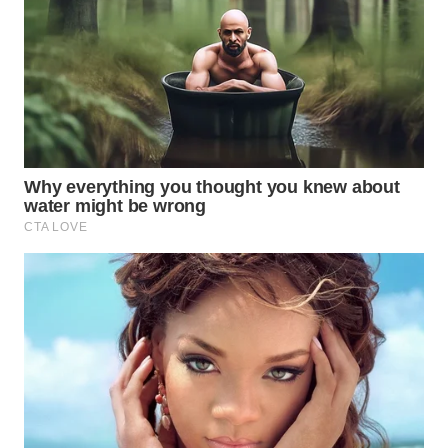
WAHANA
NEWS
WAHANA
TANI
WAHANA
ADVOKAT
WAHANA
INFRASTRUKTUR
WAHANA
KONSUMEN
WAHANA
LISTRIK