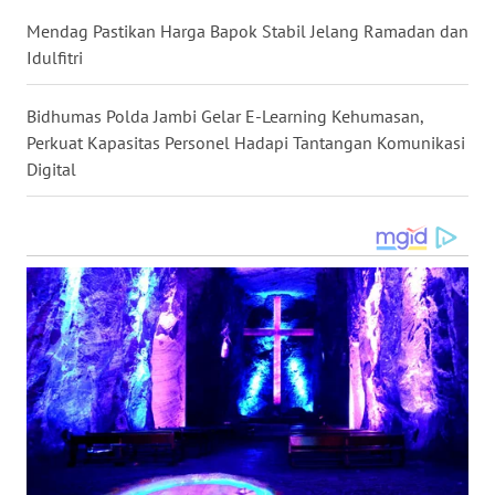
MALUT
Mendag Pastikan Harga Bapok Stabil Jelang Ramadan dan
Idulfitri
WN
DAIRI
Bidhumas Polda Jambi Gelar E-Learning Kehumasan,
Perkuat Kapasitas Personel Hadapi Tantangan Komunikasi
WN
Digital
DANAU
TOBA
WN
NIAS
WN
LANGKAT
WN
TAPANULI
SELATAN