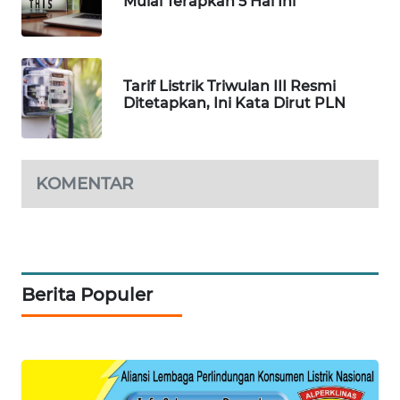
FORWAMKI
Mulai Terapkan 5 Hal Ini
ALPERKLINAS
Tarif Listrik Triwulan III Resmi
FORJASIDA
Ditetapkan, Ini Kata Dirut PLN
TAMBANG
NEWS
KOMENTAR
SITUNGIR
NEWS
SIDIKALANG
Berita Populer
NEWS
SIBARAGAS
NEWS