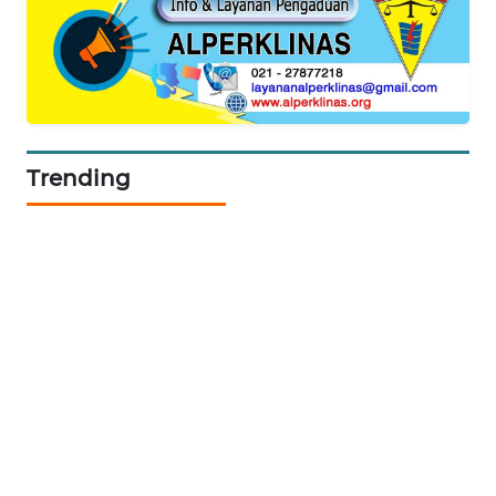
METRO
SIANTAR
NEWS
METRO
MEDAN
NEWS
Trending
METRO
JAKARTA
NEWS
KRT
NEWS
KARING
NEWS
JURNAL