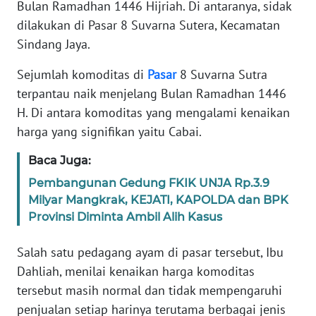
Bulan Ramadhan 1446 Hijriah. Di antaranya, sidak
DISCLAIMER
dilakukan di Pasar 8 Suvarna Sutera, Kecamatan
Wahana
Sindang Jaya.
News
Regional
Sejumlah komoditas di
Pasar
8 Suvarna Sutra
terpantau naik menjelang Bulan Ramadhan 1446
WN
H. Di antara komoditas yang mengalami kenaikan
SUMUT
harga yang signifikan yaitu Cabai.
WN
Baca Juga:
JAKARTA
Pembangunan Gedung FKIK UNJA Rp.3.9
Milyar Mangkrak, KEJATI, KAPOLDA dan BPK
WN
Provinsi Diminta Ambil Alih Kasus
JABAR
Salah satu pedagang ayam di pasar tersebut, Ibu
WN
Dahliah, menilai kenaikan harga komoditas
BANTEN
tersebut masih normal dan tidak mempengaruhi
penjualan setiap harinya terutama berbagai jenis
WN