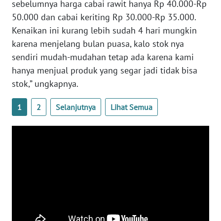
sebelumnya harga cabai rawit hanya Rp 40.000-Rp
WN
SUMBAR
50.000 dan cabai keriting Rp 30.000-Rp 35.000.
Kenaikan ini kurang lebih sudah 4 hari mungkin
WN
karena menjelang bulan puasa, kalo stok nya
SUMSEL
sendiri mudah-mudahan tetap ada karena kami
hanya menjual produk yang segar jadi tidak bisa
WN
stok,” ungkapnya.
BENGKULU
1
2
Selanjutnya
Lihat Semua
WN
LAMPUNG
WN
JATENG
WN
NUSANTARA