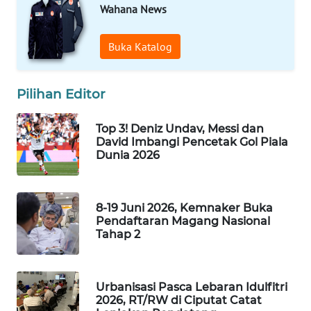
Wahana News
LAPAK
WAHANA
Buka Katalog
Wahana
Network
Pilihan Editor
KONSUMEN
Top 3! Deniz Undav, Messi dan
LISTRIK
David Imbangi Pencetak Gol Piala
Dunia 2026
MASYARAKAT
KELISTRIKAN
8-19 Juni 2026, Kemnaker Buka
WALINKI
Pendaftaran Magang Nasional
ID
Tahap 2
MAWAKA
ID
Urbanisasi Pasca Lebaran Idulfitri
2026, RT/RW di Ciputat Catat