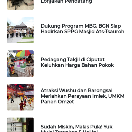
Lonjakan Pendatang
MARTABAT
NET
Dukung Program MBG, BGN Siap
PLN
Hadirkan SPPG Masjid Ats-Tsauroh
WATCH
MKLI
Pedagang Takjil di Ciputat
LPKKI
Keluhkan Harga Bahan Pokok
LKKI
Atraksi Wushu dan Barongsai
KOPEKLIN
Meriahkan Perayaan Imlek, UMKM
Panen Omzet
PORTAL
KONSUMEN
Sudah Miskin, Malas Pula! Yuk