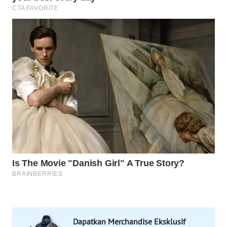
WAHANA
UMKM
WAHANA
SELEB
WAHANA
PERSONA
WAHANA
OTOMOTIF
WAHANA
HEALTH
WAHANA
DESA
WISATA
Dapatkan Merchandise Eksklusif