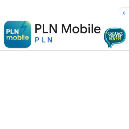
X
WAHANA MEDIA GROUP
|
|
|
WAHANA NEWS co
WAHANA TANI
WAHANA ADVOKAT