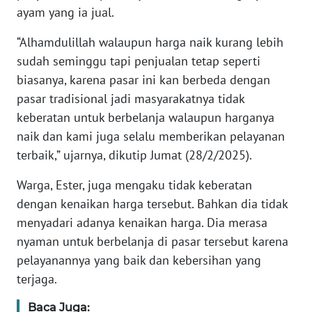
ayam yang ia jual.
NTT
“Alhamdulillah walaupun harga naik kurang lebih
WN
sudah seminggu tapi penjualan tetap seperti
KEPRI
biasanya, karena pasar ini kan berbeda dengan
pasar tradisional jadi masyarakatnya tidak
WN
keberatan untuk berbelanja walaupun harganya
PAPUA
naik dan kami juga selalu memberikan pelayanan
WN
terbaik,” ujarnya, dikutip Jumat (28/2/2025).
PAPUA
BARAT
Warga, Ester, juga mengaku tidak keberatan
dengan kenaikan harga tersebut. Bahkan dia tidak
WN
menyadari adanya kenaikan harga. Dia merasa
RIAU
nyaman untuk berbelanja di pasar tersebut karena
pelayanannya yang baik dan kebersihan yang
WN
terjaga.
SERAMBI
Baca Juga: