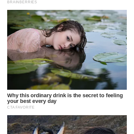
WN
SEMARANG
WN
SOLO
WN
BOROBUDUR
WN
MADURA
WN
SURABAYA
WN
NATUNA