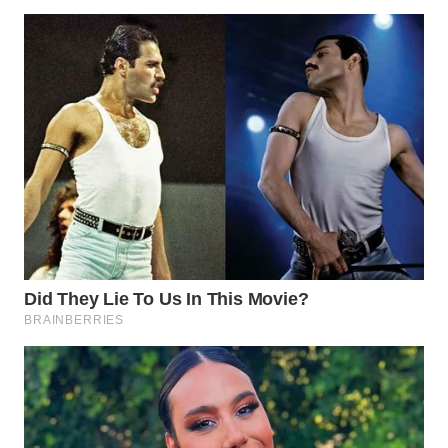
WN
DEPOK
WN
TAPANULI
UTARA
WN
SAMOSIR
WN
PADANG
LAWAS
WN
SUMEDANG
WN