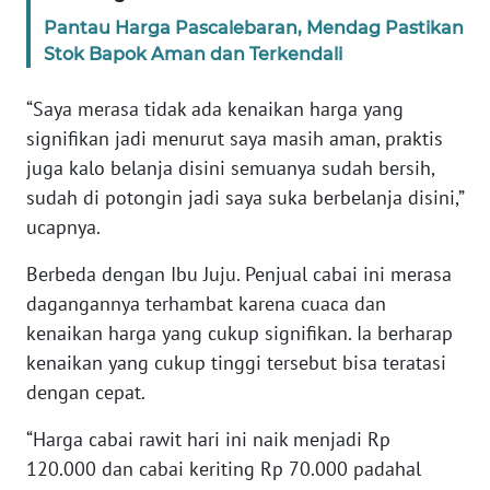
WN
Pantau Harga Pascalebaran, Mendag Pastikan
JAMBI
Stok Bapok Aman dan Terkendali
WN
“Saya merasa tidak ada kenaikan harga yang
SULTRA
signifikan jadi menurut saya masih aman, praktis
juga kalo belanja disini semuanya sudah bersih,
WN
sudah di potongin jadi saya suka berbelanja disini,”
NTB
ucapnya.
WN
Berbeda dengan Ibu Juju. Penjual cabai ini merasa
SULTENG
dagangannya terhambat karena cuaca dan
kenaikan harga yang cukup signifikan. Ia berharap
WN
kenaikan yang cukup tinggi tersebut bisa teratasi
SULBAR
dengan cepat.
WN
“Harga cabai rawit hari ini naik menjadi Rp
BABEL
120.000 dan cabai keriting Rp 70.000 padahal