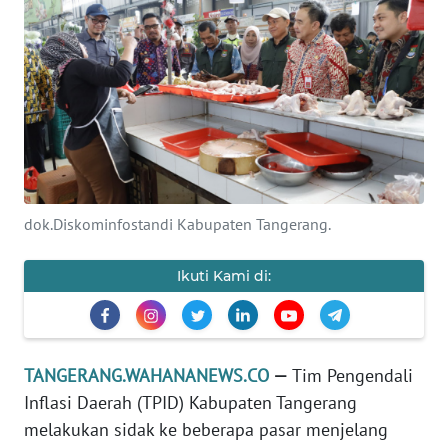
KONTAK
KAMI
INFO
IKLAN
TENTANG
KAMI
dok.Diskominfostandi Kabupaten Tangerang.
PEDOMAN
MEDIA
Ikuti Kami di:
SIBER
REDAKSI
TANGERANG.WAHANANEWS.CO
—
Tim Pengendali
Inflasi Daerah (TPID) Kabupaten Tangerang
KARIR
melakukan sidak ke beberapa pasar menjelang