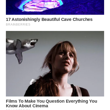
WN
TANJUNG
LESUNG
WN
KARO
WN
SIMALUNGUN
WN
LABUHANBATU
WN
TAPANULI
TENGAH