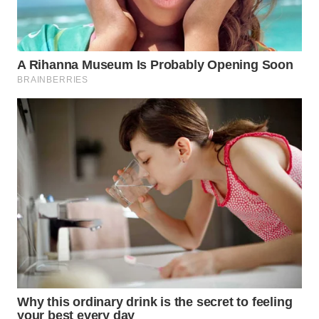
WAHANA
TRAVEL
WAHANA
TV
WAHANANEWS
ID
WAHANANEWS
CO ID
WAHANANEWS
NET
WAHANA
SPORT