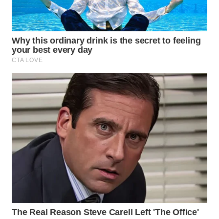
KUNINGAN
WN
MAJALENGKA
WN
SUBANG
WN
SUKABUMI
WN
PURWAKARTA
WN
PRIANGAN
TIMUR