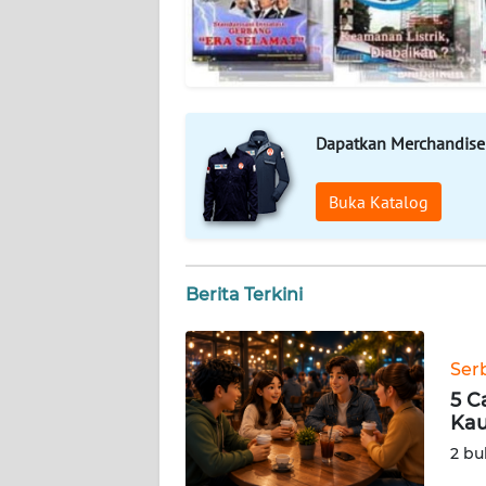
WN
KEPRI
WN
Dapatkan Merchandise
PAPUA
Buka Katalog
WN
PAPUA
BARAT
Berita Terkini
WN
RIAU
Ser
WN
5 C
SERAMBI
Kau
2 bu
WN