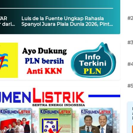
#
VAR
Luis de la Fuente Ungkap Rahasia
 dari
Spanyol Juara Piala Dunia 2026, Pintu
Timnas Masih Terbuka untuk Morata
dan Carvajal
#
#
#