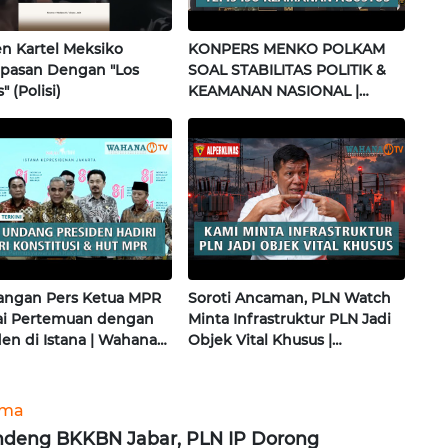
 Kartel Meksiko
KONPERS MENKO POLKAM
pasan Dengan "Los
SOAL STABILITAS POLITIK &
" (Polisi)
KEAMANAN NASIONAL |
Wahana Terkini
angan Pers Ketua MPR
Soroti Ancaman, PLN Watch
sai Pertemuan dengan
Minta Infrastruktur PLN Jadi
den di Istana | Wahana
Objek Vital Khusus |
i
Alperklinas Research
ama
deng BKKBN Jabar, PLN IP Dorong