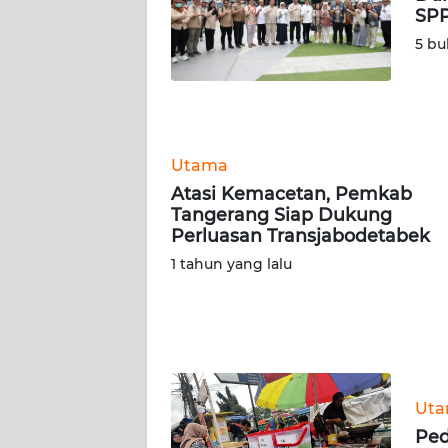
SUMBAR
SPP
5 bu
WN
SUMSEL
WN
BENGKULU
Utama
Atasi Kemacetan, Pemkab
WN
Tangerang Siap Dukung
LAMPUNG
Perluasan Transjabodetabek
1 tahun yang lalu
WN
JATENG
WN
NUSANTARA
Ut
WN
Ped