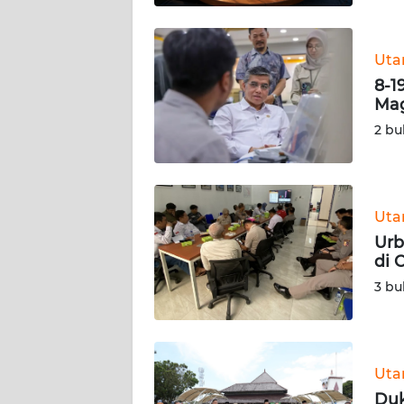
JAMBI
WN
Ut
SULTRA
8-1
Mag
WN
2 bu
NTB
WN
SULTENG
Ut
Urb
WN
di 
SULBAR
3 bu
WN
BABEL
Ut
WN
Duk