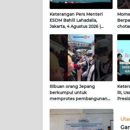
Keterangan Pers Menteri
Momen
WN
ESDM Bahlil Lahadalia,
Berpa
KALTIM
Jakarta, 4 Agustus 2026 |
chotas
Wahana Terkini
WN
SULSEL
WN
GORONTALO
WN
SULUT
Ribuan orang Jepang
Keter
berkumpul untuk
RI, U
memprotes pembangunan
Presi
WN
masjid pertama di Fujisawa
Terkin
MALUKU
Ut
WN
Gan
MALUT