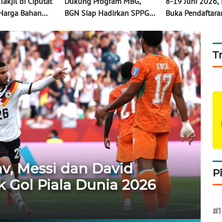
akjil di Ciputat
Dukung Program MBG,
8-19 Juni 2026,
Harga Bahan
BGN Siap Hadirkan SPPG
Buka Pendaftar
Masjid Ats-Tsauroh
Nasional Tahap 
T
av, Messi dan David
P
 Gol Piala Dunia 2026
#1