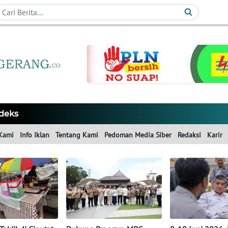
deks
Kami
Info Iklan
Tentang Kami
Pedoman Media Siber
Redaksi
Karir