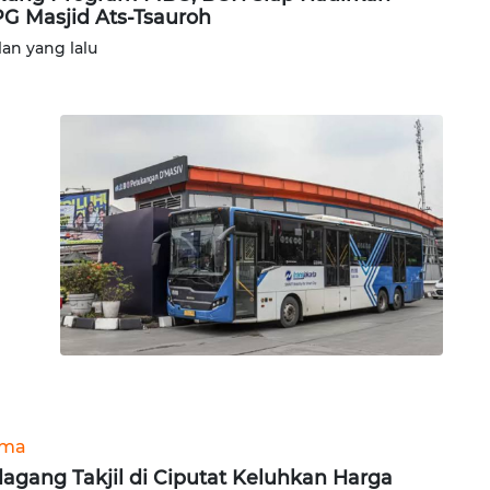
G Masjid Ats-Tsauroh
lan yang lalu
ama
agang Takjil di Ciputat Keluhkan Harga