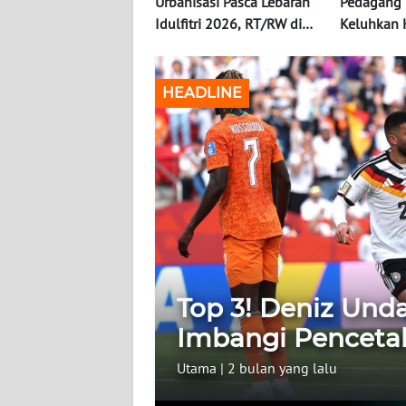
Urbanisasi Pasca Lebaran
Pedagang T
KONTAK
Idulfitri 2026, RT/RW di
Keluhkan 
KAMI
Ciputat Catat Lonjakan
Pokok
Pendatang
INFO
IKLAN
HEADLINE
TENTANG
KAMI
PEDOMAN
MEDIA
SIBER
REDAKSI
Top 3! Deniz Und
Imbangi Pencetak
KARIR
Utama
|
2 bulan yang lalu
DISCLAIMER