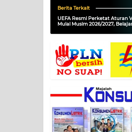
Berita Terkait
Wahana
News
UEFA Resmi Perketat Aturan 
Regional
Mulai Musim 2026/2027, Belajar
Kontroversi Piala Dunia
WN
SUMUT
WN
JAKARTA
WN
JABAR
WN
BANTEN
WN
NTT