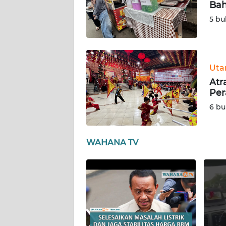
JOGJA
Bah
5 bu
WN
JATIM
WN
Ut
BALI
Atr
Per
WN
6 bu
KALBAR
WN
WAHANA TV
KALTENG
WN
KALTARA
WN
KALSEL