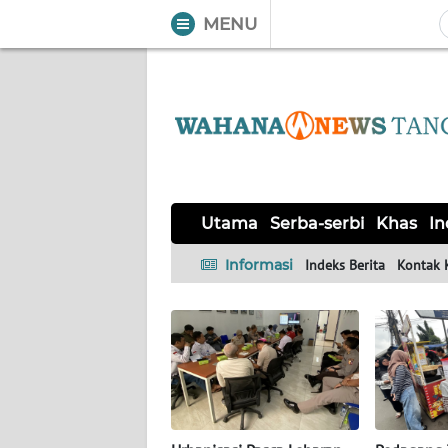
MENU
WAHANA
Tutup
TV
UTAMA
SERBA-
Utama
Serba-serbi
Khas
In
SERBI
Informasi
Indeks Berita
Kontak 
KHAS
Informasi
INDEKS
BERITA