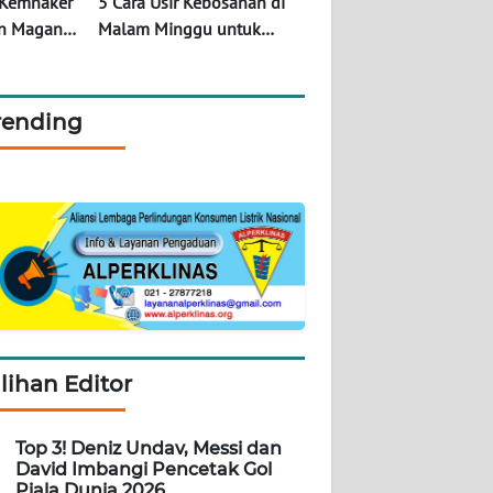
 Kemnaker
5 Cara Usir Kebosanan di
an Magang
Malam Minggu untuk
2
Kaum Ekstrovert, Nomor 3
Paling Seru!
rending
ilihan Editor
Top 3! Deniz Undav, Messi dan
David Imbangi Pencetak Gol
Piala Dunia 2026