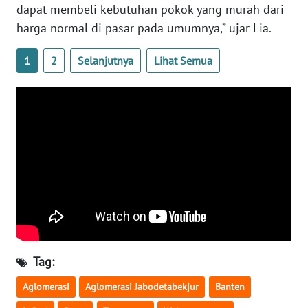
WN
dapat membeli kebutuhan pokok yang murah dari
SUMBAR
harga normal di pasar pada umumnya,” ujar Lia.
WN
1
2
Selanjutnya
Lihat Semua
SUMSEL
WN
BENGKULU
WN
LAMPUNG
WN
JATENG
Tag:
WN
NUSANTARA
Aglomerasi
Aglomerasi Jabodetabekjur
Banten