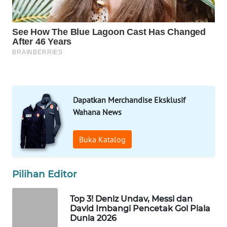
LAPAK
WAHANA
Wahana
Network
KONSUMEN
LISTRIK
Dapatkan Merchandise Eksklusif
Wahana News
MASYARAKAT
KELISTRIKAN
Buka Katalog
WALINKI
ID
Pilihan Editor
MAWAKA
Top 3! Deniz Undav, Messi dan
ID
David Imbangi Pencetak Gol Piala
Dunia 2026