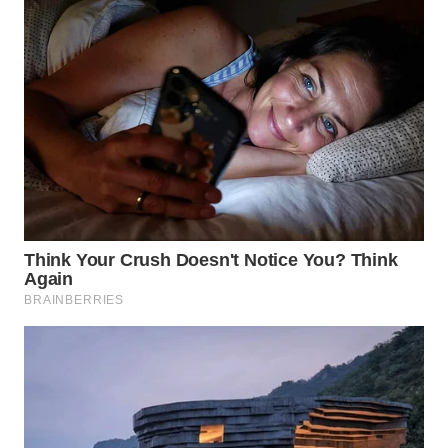
WAHANA
TRAVEL
WAHANA
TV
WAHANANEWS
ID
WAHANANEWS
CO ID
WAHANANEWS
NET
WAHANA
SPORT