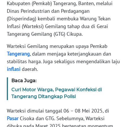
DISCLAIMER
Kabupaten (Pemkab) Tangerang, Banten, melalui
Dinas Perindustrian dan Perdagangan
Wahana
(Disperindag) kembali membuka Warung Tekan
News
Inflasi (Warteksi) Gemilang tahap dua di Gerai
Regional
Tangerang Gemilang (GTG) Cikupa.
WN
Warteksi Gemilang merupakan upaya Pemkab
SUMUT
Tangerang
, dalam menjaga keterjangkauan dan
stabilitas harga. Juga sekaligus mengendalikan laju
WN
inflasi
daerah.
JAKARTA
Baca Juga:
WN
Curi Motor Warga, Pegawai Konfeksi di
JABAR
Tangerang Ditangkap Polisi
WN
Warteksi dimulai tanggal 06 – 08 Mei 2025, di
BANTEN
Pasar
Cisoka dan GTG. Sebelumnya, Warteksi
dibuka pada Maret 2025 bertepatan momentum
WN