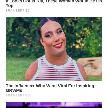
KUNINGAN
WN
MAJALENGKA
WN
SUBANG
WN
SUKABUMI
WN
PURWAKARTA
WN
PRIANGAN
TIMUR