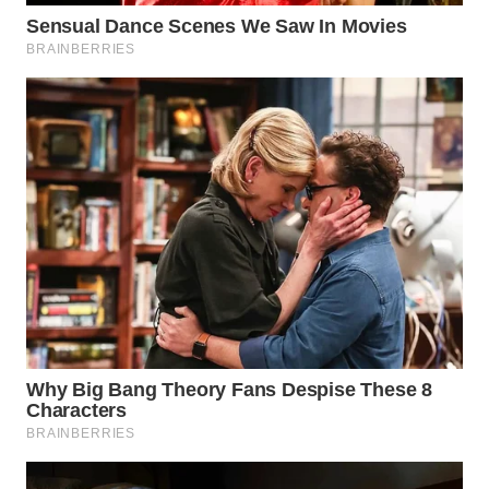
WAHANA
NEWS
WAHANA
TANI
WAHANA
ADVOKAT
WAHANA
INFRASTRUKTUR
WAHANA
KONSUMEN
WAHANA
LISTRIK