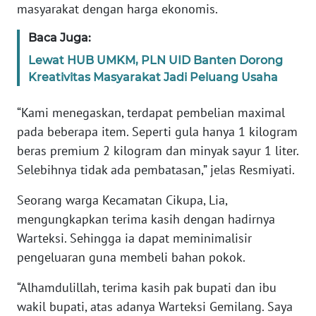
masyarakat dengan harga ekonomis.
WN
JAMBI
Baca Juga:
Lewat HUB UMKM, PLN UID Banten Dorong
WN
Kreativitas Masyarakat Jadi Peluang Usaha
SULTRA
“Kami menegaskan, terdapat pembelian maximal
WN
NTB
pada beberapa item. Seperti gula hanya 1 kilogram
beras premium 2 kilogram dan minyak sayur 1 liter.
WN
Selebihnya tidak ada pembatasan,” jelas Resmiyati.
SULTENG
Seorang warga Kecamatan Cikupa, Lia,
mengungkapkan terima kasih dengan hadirnya
WN
SULBAR
Warteksi. Sehingga ia dapat meminimalisir
pengeluaran guna membeli bahan pokok.
WN
“Alhamdulillah, terima kasih pak bupati dan ibu
BABEL
wakil bupati, atas adanya Warteksi Gemilang. Saya