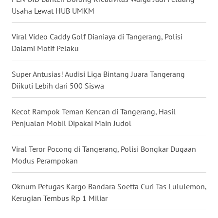
WN
Usaha Lewat HUB UMKM
KALSEL
Viral Video Caddy Golf Dianiaya di Tangerang, Polisi
WN
KALTIM
Dalami Motif Pelaku
WN
Super Antusias! Audisi Liga Bintang Juara Tangerang
SULSEL
Diikuti Lebih dari 500 Siswa
WN
Kecot Rampok Teman Kencan di Tangerang, Hasil
GORONTALO
Penjualan Mobil Dipakai Main Judol
WN
Viral Teror Pocong di Tangerang, Polisi Bongkar Dugaan
SULUT
Modus Perampokan
WN
Oknum Petugas Kargo Bandara Soetta Curi Tas Lululemon,
MALUKU
Kerugian Tembus Rp 1 Miliar
WN