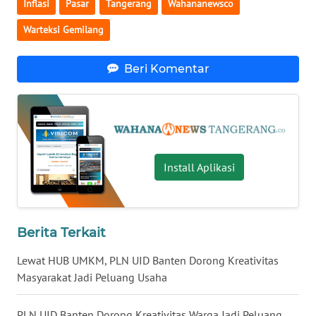
Inflasi
Pasar
Tangerang
Wahananewsco
WN
JOGJA
Warteksi Gemilang
WN
Beri Komentar
JATIM
WN
BALI
WN
Install Aplikasi
KALBAR
WN
KALTENG
Berita Terkait
Lewat HUB UMKM, PLN UID Banten Dorong Kreativitas
WN
Masyarakat Jadi Peluang Usaha
KALTARA
PLN UID Banten Dorong Kreativitas Warga Jadi Peluang