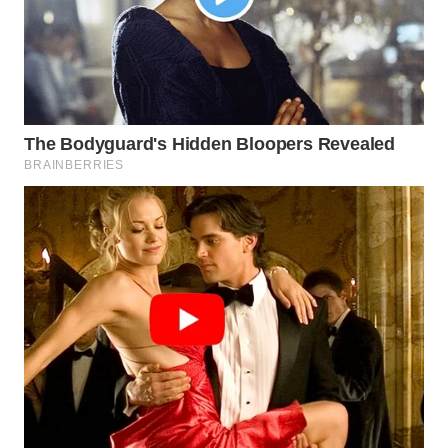
WN
BINTAN
WN
MANDALIKA
WN
LIKUPANG
WN
LABUANBAJO
WN
BORNEO
Wahana
Media
Group