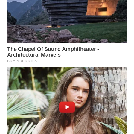
WAHANA
UMKM
WAHANA
SELEB
WAHANA
PERSONA
WAHANA
OTOMOTIF
WAHANA
HEALTH
WAHANA
DESA
WISATA