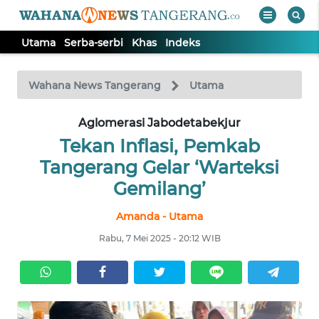
Utama
Serba-serbi
Khas
Indeks
WAHANA
Tutup
TV
Wahana News Tangerang
Utama
Aglomerasi Jabodetabekjur
UTAMA
Tekan Inflasi, Pemkab
SERBA-
Tangerang Gelar ‘Warteksi
SERBI
Gemilang’
Amanda - Utama
KHAS
Rabu, 7 Mei 2025 - 20:12 WIB
Informasi
INDEKS
BERITA