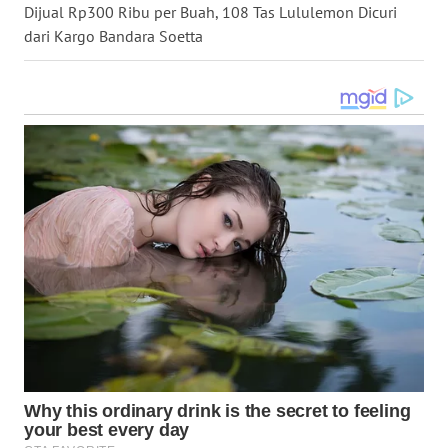
Dijual Rp300 Ribu per Buah, 108 Tas Lululemon Dicuri
MALUT
dari Kargo Bandara Soetta
WN
DAIRI
WN
DANAU
TOBA
WN
NIAS
WN
LANGKAT
WN
TAPANULI
SELATAN