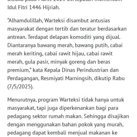
NTT
Idul Fitri 1446 Hijriah.
“Alhamdulillah, Warteksi disambut antusias
WN
masyarakat dengan tertib dan teratur berdasarkan
KEPRI
antrean. Terdapat delapan komoditi yang dijual.
Diantaranya bawang merah, bawang putih, cabai
WN
PAPUA
merah keriting, cabai rawit hijau, cabai rawit
merah, gula pasir, minyak goreng dan beras
WN
premium,” kata Kepala Dinas Perindustrian dan
PAPUA
Perdagangan, Resmiyati Marningsih, dikutip Rabu
BARAT
(7/5/2025).
WN
Menurutnya, program Warteksi tidak hanya untuk
RIAU
masyarakat, tapi juga diperkenankan bagi para
pedagang sektor rumah makan. Sehingga disajikan
WN
dengan menggunakan bahan pokok yang murah,
SERAMBI
pedagang dapat kembali menjual makanan ke