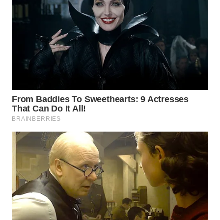
WN
DEPOK
WN
TAPANULI
UTARA
WN
SAMOSIR
WN
PADANG
LAWAS
WN
SUMEDANG
WN