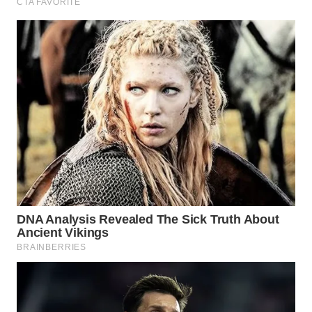
WN
TANJUNG
LESUNG
WN
KARO
WN
SIMALUNGUN
WN
LABUHANBATU
WN
TAPANULI
TENGAH