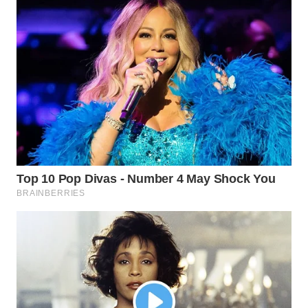
WN
SEMARANG
WN
SOLO
WN
BOROBUDUR
WN
MADURA
WN
SURABAYA
WN
NATUNA