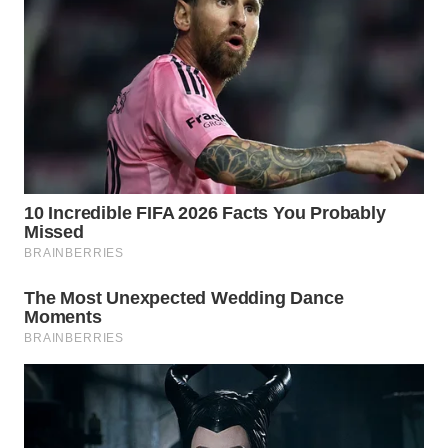
WN DELI
SERDANG
WN
TEBING
TINGGI
WN
PAKPAK
WN
KARAWANG
WN
BEKASI
WN
BOGOR