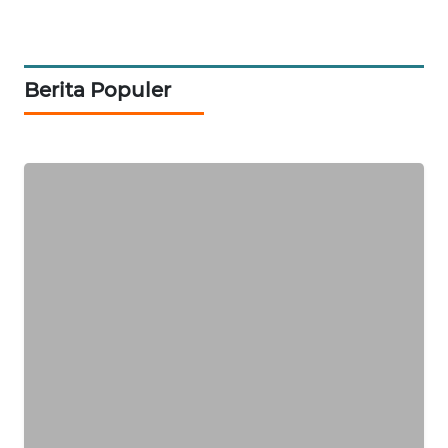
METRO
SIANTAR
NEWS
Berita Populer
METRO
MEDAN
NEWS
METRO
JAKARTA
NEWS
KRT
NEWS
KARING
NEWS
JURNAL