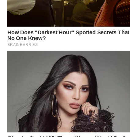
CIANJUR
WN
KEPULAUAN
SERIBU
WN
TANGERANG
WN
BINJAI
WN
CIREBON
WN
INDRAMAYU
WN