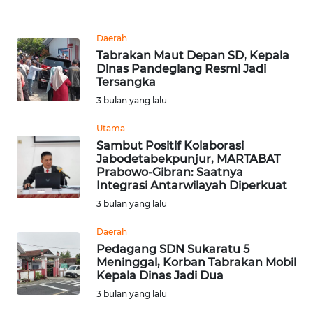
DISCLAIMER
Daerah
Wahana
News
Tabrakan Maut Depan SD, Kepala
Regional
Dinas Pandeglang Resmi Jadi
Tersangka
3 bulan yang lalu
WN
SUMUT
Utama
Sambut Positif Kolaborasi
WN
Jabodetabekpunjur, MARTABAT
JAKARTA
Prabowo-Gibran: Saatnya
Integrasi Antarwilayah Diperkuat
3 bulan yang lalu
WN
JABAR
Daerah
Pedagang SDN Sukaratu 5
WN
Meninggal, Korban Tabrakan Mobil
BANTEN
Kepala Dinas Jadi Dua
3 bulan yang lalu
WN