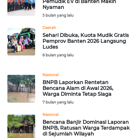
Pemudik EV di Banten Makin
WN
Nyaman
JAMBI
5 bulan yang lalu
WN
Daerah
SULTRA
Sehari Dibuka, Kuota Mudik Gratis
Pemprov Banten 2026 Langsung
Ludes
WN
6 bulan yang lalu
NTB
WN
Nasional
SULTENG
BNPB Laporkan Rentetan
Bencana Alam di Awal 2026,
Warga Diminta Tetap Siaga
WN
SULBAR
7 bulan yang lalu
Nasional
WN
Bencana Banjir Dominasi Laporan
BABEL
BNPB, Ratusan Warga Terdampak
di Sejumlah Wilayah