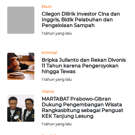
Ekuin
WN
Cilegon Dilirik Investor Cina dan
TANJUNG
Inggris, Bidik Pelabuhan dan
LESUNG
Pengelolaan Sampah
1 tahun yang lalu
WN
KARO
Kriminal
Bripka Julianto dan Rekan Divonis
WN
11 Tahun karena Pengeroyokan
SIMALUNGUN
hingga Tewas
1 tahun yang lalu
WN
LABUHANBATU
Utama
MARTABAT Prabowo-Gibran
Dukung Pengembangan Wisata
WN
Rangkasbitung sebagai Penguat
TAPANULI
KEK Tanjung Lesung
TENGAH
1 tahun yang lalu