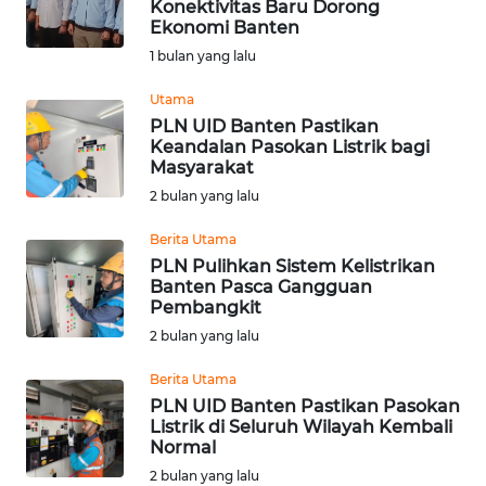
Konektivitas Baru Dorong
Ekonomi Banten
KONTAK
1 bulan yang lalu
KAMI
Utama
INFO
PLN UID Banten Pastikan
IKLAN
Keandalan Pasokan Listrik bagi
Masyarakat
TENTANG
2 bulan yang lalu
KAMI
Berita Utama
PLN Pulihkan Sistem Kelistrikan
PEDOMAN
Banten Pasca Gangguan
MEDIA
Pembangkit
SIBER
2 bulan yang lalu
REDAKSI
Berita Utama
PLN UID Banten Pastikan Pasokan
Listrik di Seluruh Wilayah Kembali
KARIR
Normal
2 bulan yang lalu