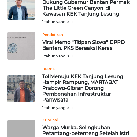
WN
Dukung Gubernur Banten Permak
KALSEL
'The Little Green Canyon' di
Kawasan KEK Tanjung Lesung
1 tahun yang lalu
WN
KALTIM
Pendidikan
Viral Memo “Titipan Siswa” DPRD
WN
Banten, PKS Bereaksi Keras
SULSEL
1 tahun yang lalu
WN
Utama
GORONTALO
Tol Menuju KEK Tanjung Lesung
Hampir Rampung, MARTABAT
Prabowo-Gibran Dorong
WN
Pembenahan Infrastruktur
SULUT
Pariwisata
1 tahun yang lalu
WN
MALUKU
Kriminal
Warga Murka, Selingkuhan
Petantang-petenteng Setelah Istri
WN