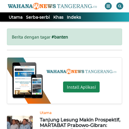
Utama
Serba-serbi
Khas
Indeks
WAHANA
Tutup
TV
Berita dengan tagar
#banten
UTAMA
SERBA-
SERBI
Install Aplikasi
KHAS
Informasi
Utama
INDEKS
Tanjung Lesung Makin Prospektif,
BERITA
MARTABAT Prabowo-Gibran: