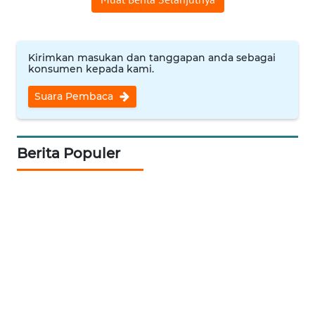
KUNINGAN
WN
Kirimkan masukan dan tanggapan anda sebagai
MAJALENGKA
konsumen kepada kami.
Suara Pembaca
WN
SUBANG
Berita Populer
WN
SUKABUMI
WN
PURWAKARTA
WN
PRIANGAN
TIMUR