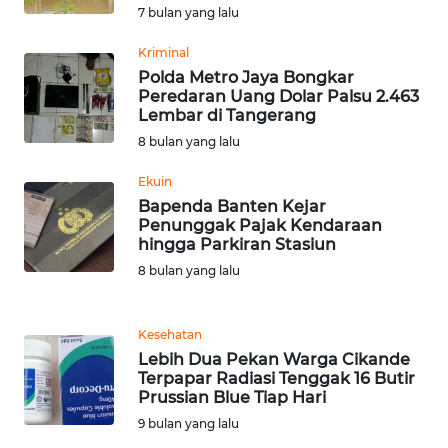
WN
7 bulan yang lalu
SUMBAR
Kriminal
Polda Metro Jaya Bongkar
WN
Peredaran Uang Dolar Palsu 2.463
SUMSEL
Lembar di Tangerang
8 bulan yang lalu
WN
BENGKULU
Ekuin
Bapenda Banten Kejar
Penunggak Pajak Kendaraan
WN
hingga Parkiran Stasiun
LAMPUNG
8 bulan yang lalu
WN
JATENG
Kesehatan
Lebih Dua Pekan Warga Cikande
Terpapar Radiasi Tenggak 16 Butir
WN
Prussian Blue Tiap Hari
NUSANTARA
9 bulan yang lalu