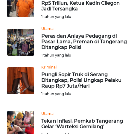
Rp5 Triliun, Ketua Kadin Cilegon
WN
Jadi Tersangka
DEPOK
1 tahun yang lalu
WN
Utama
TAPANULI
Peras dan Aniaya Pedagang di
UTARA
Pasar Lama, Preman di Tangerang
Ditangkap Polisi
1 tahun yang lalu
WN
SAMOSIR
Kriminal
Pungli Sopir Truk di Serang
WN
Ditangkap, Polisi Ungkap Pelaku
PADANG
Raup Rp7 Juta/Hari
LAWAS
1 tahun yang lalu
WN
SUMEDANG
Utama
Tekan Inflasi, Pemkab Tangerang
Gelar ‘Warteksi Gemilang’
WN