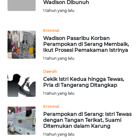
Wadison Dibunuh
MALUT
1 tahun yang lalu
WN
DAIRI
Kriminal
Wadison Pasaribu Korban
Perampokan di Serang Membaik,
WN
Ikut Prosesi Pemakaman Istrinya
DANAU
1 tahun yang lalu
TOBA
Daerah
WN
Cekik Istri Kedua hingga Tewas,
NIAS
Pria di Tangerang Ditangkap
1 tahun yang lalu
WN
LANGKAT
Kriminal
Perampokan di Serang: Istri Tewas
dengan Tangan Terikat, Suami
WN
Ditemukan dalam Karung
TAPANULI
1 tahun yang lalu
SELATAN