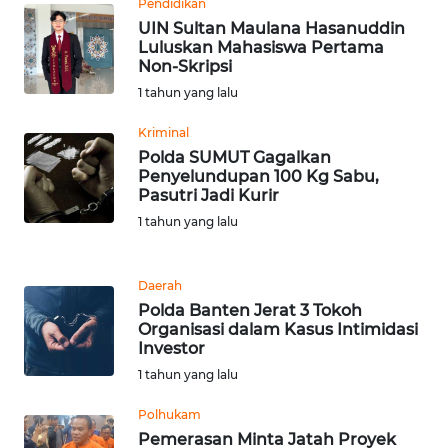
WN DELI
Pendidikan
SERDANG
UIN Sultan Maulana Hasanuddin
Luluskan Mahasiswa Pertama
Non-Skripsi
WN
1 tahun yang lalu
TEBING
TINGGI
Kriminal
Polda SUMUT Gagalkan
WN
Penyelundupan 100 Kg Sabu,
PAKPAK
Pasutri Jadi Kurir
1 tahun yang lalu
WN
KARAWANG
Daerah
Polda Banten Jerat 3 Tokoh
WN
Organisasi dalam Kasus Intimidasi
BEKASI
Investor
1 tahun yang lalu
WN
BOGOR
Polhukam
Pemerasan Minta Jatah Proyek