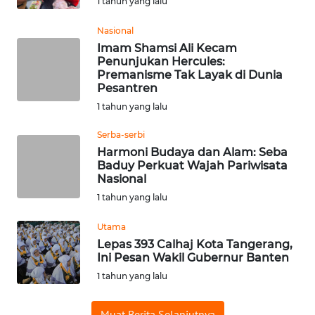
CIANJUR
1 tahun yang lalu
Nasional
WN
Imam Shamsi Ali Kecam
KEPULAUAN
Penunjukan Hercules:
SERIBU
Premanisme Tak Layak di Dunia
Pesantren
WN
1 tahun yang lalu
TANGERANG
Serba-serbi
Harmoni Budaya dan Alam: Seba
WN
Baduy Perkuat Wajah Pariwisata
BINJAI
Nasional
1 tahun yang lalu
WN
CIREBON
Utama
Lepas 393 Calhaj Kota Tangerang,
Ini Pesan Wakil Gubernur Banten
WN
INDRAMAYU
1 tahun yang lalu
Muat Berita Selanjutnya
WN