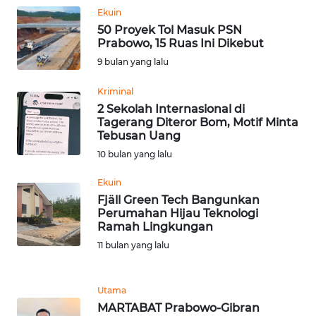
WN
Ekuin
JOGJA
50 Proyek Tol Masuk PSN
Prabowo, 15 Ruas Ini Dikebut
WN
9 bulan yang lalu
JATIM
Kriminal
2 Sekolah Internasional di
WN
Tagerang Diteror Bom, Motif Minta
BALI
Tebusan Uang
10 bulan yang lalu
WN
KALBAR
Ekuin
Fjäll Green Tech Bangunkan
Perumahan Hijau Teknologi
WN
Ramah Lingkungan
KALTENG
11 bulan yang lalu
WN
KALTARA
Utama
MARTABAT Prabowo-Gibran