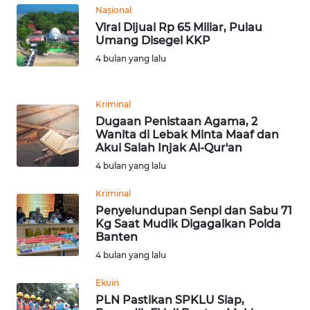
Nasional
NTT
Viral Dijual Rp 65 Miliar, Pulau
Umang Disegel KKP
WN
4 bulan yang lalu
KEPRI
WN
Kriminal
PAPUA
Dugaan Penistaan Agama, 2
Wanita di Lebak Minta Maaf dan
Akui Salah Injak Al-Qur'an
WN
PAPUA
4 bulan yang lalu
BARAT
Kriminal
Penyelundupan Senpi dan Sabu 71
WN
Kg Saat Mudik Digagalkan Polda
RIAU
Banten
4 bulan yang lalu
WN
SERAMBI
Ekuin
PLN Pastikan SPKLU Siap,