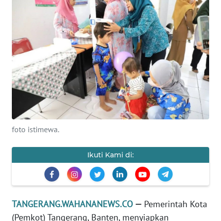
KONTAK
KAMI
INFO
IKLAN
TENTANG
KAMI
PEDOMAN
foto istimewa.
MEDIA
SIBER
Ikuti Kami di:
REDAKSI
KARIR
TANGERANG.WAHANANEWS.CO
—
Pemerintah Kota
(Pemkot) Tangerang, Banten, menyiapkan