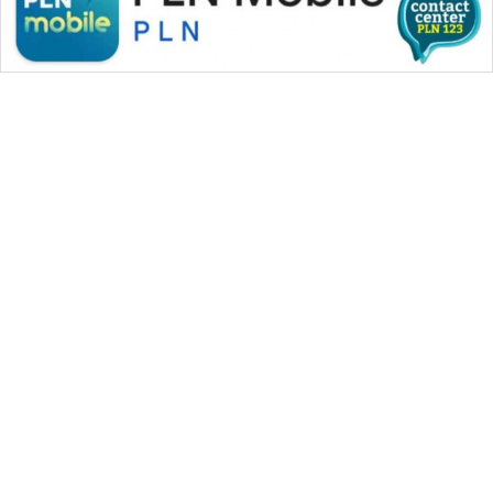
WAHANA MEDIA GROUP
|
|
|
WAHANA NEWS co
WAHANA TANI
WAHANA ADVOKAT
|
|
WAHANA INFRASTRUKTUR
WAHANA KONSUMEN
|
|
|
WAHANA LISTRIK
WAHANA TRAVEL
WAHANA TV
|
|
|
WAHANANEWS id
WAHANANEWS CO ID
WAHANANEWS NET
|
|
|
WAHANA SPORT ID
Wahana UMKM
Wahana Seleb
|
|
|
Wahana Persona
Wahana Otomotif
Wahana Health