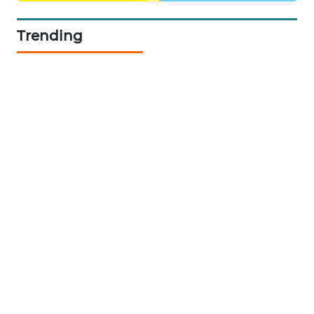
MARITIM
Trending
HUMBANG
NEWS
GARONGGANG
NEWS
FISUELRI
ID
ENERGI
NEWS
CILEUNGSI
NEWS
BERKAT