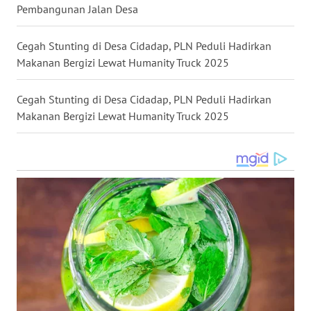
Pembangunan Jalan Desa
MALUT
Cegah Stunting di Desa Cidadap, PLN Peduli Hadirkan
WN
Makanan Bergizi Lewat Humanity Truck 2025
DAIRI
Cegah Stunting di Desa Cidadap, PLN Peduli Hadirkan
WN
Makanan Bergizi Lewat Humanity Truck 2025
DANAU
TOBA
WN
NIAS
WN
LANGKAT
WN
TAPANULI
SELATAN