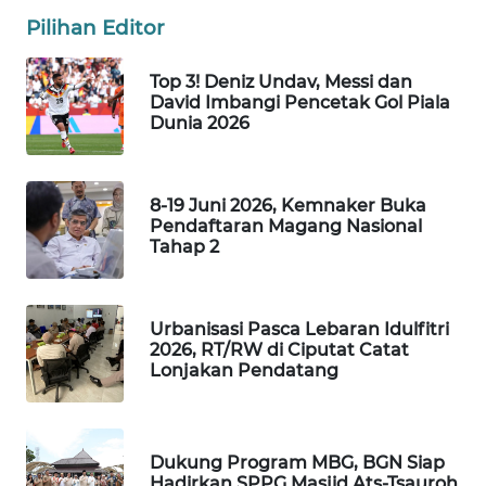
MARTABAT
Pilihan Editor
NET
Top 3! Deniz Undav, Messi dan
PLN
David Imbangi Pencetak Gol Piala
WATCH
Dunia 2026
MKLI
8-19 Juni 2026, Kemnaker Buka
Pendaftaran Magang Nasional
LPKKI
Tahap 2
LKKI
Urbanisasi Pasca Lebaran Idulfitri
2026, RT/RW di Ciputat Catat
KOPEKLIN
Lonjakan Pendatang
PORTAL
KONSUMEN
Dukung Program MBG, BGN Siap
Hadirkan SPPG Masjid Ats-Tsauroh