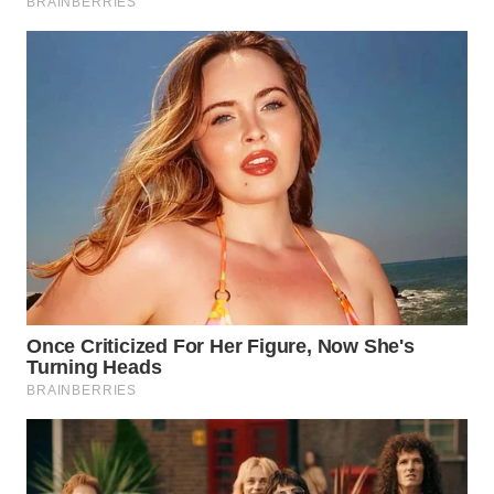
WN
DEPOK
WN
TAPANULI
UTARA
WN
SAMOSIR
WN
PADANG
LAWAS
WN
SUMEDANG
WN