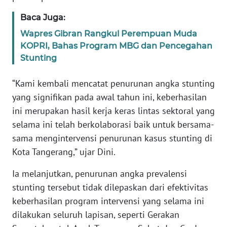
WN
Baca Juga:
JAMBI
Wapres Gibran Rangkul Perempuan Muda
WN
KOPRI, Bahas Program MBG dan Pencegahan
SULTRA
Stunting
“Kami kembali mencatat penurunan angka stunting
WN
NTB
yang signifikan pada awal tahun ini, keberhasilan
ini merupakan hasil kerja keras lintas sektoral yang
WN
selama ini telah berkolaborasi baik untuk bersama-
SULTENG
sama mengintervensi penurunan kasus stunting di
Kota Tangerang,” ujar Dini.
WN
SULBAR
Ia melanjutkan, penurunan angka prevalensi
stunting tersebut tidak dilepaskan dari efektivitas
WN
keberhasilan program intervensi yang selama ini
BABEL
dilakukan seluruh lapisan, seperti Gerakan