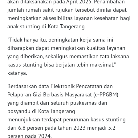
akan dilaksanakan pada April 2025. Penambahan
NTT
jumlah rumah sakit rujukan tersebut dinilai dapat
meningkatkan aksesibilitas layanan kesehatan bagi
WN
anak stunting di Kota Tangerang.
KEPRI
"Tidak hanya itu, peningkatan kerja sama ini
WN
diharapkan dapat meningkatkan kualitas layanan
PAPUA
yang diberikan, sekaligus memastikan tata laksana
kasus stunting bisa berjalan lebih maksimal,”
WN
katanya.
PAPUA
BARAT
Berdasarkan data Elektronik Pencatatan dan
Pelaporan Gizi Berbasis Masyarakat (e-PPGBM)
WN
yang diambil dari seluruh puskesmas dan
RIAU
posyandu di Kota Tangerang
menunjukkan terdapat penurunan kasus stunting
WN
SERAMBI
dari 6,8 persen pada tahun 2023 menjadi 5,2
persen pada 2024.