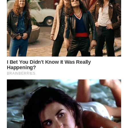
CIANJUR
WN
KEPULAUAN
SERIBU
WN
TANGERANG
WN
BINJAI
WN
CIREBON
WN
INDRAMAYU
WN