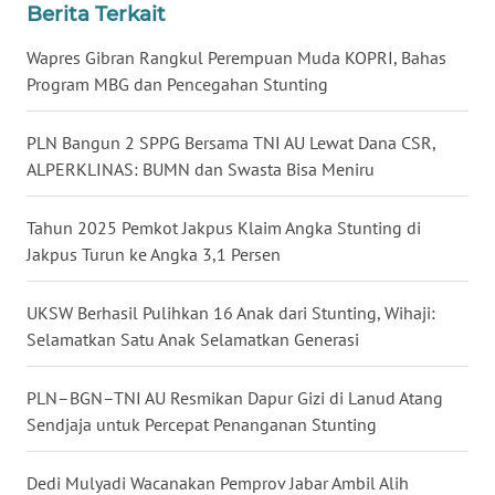
WN
Berita Terkait
KALSEL
Wapres Gibran Rangkul Perempuan Muda KOPRI, Bahas
Program MBG dan Pencegahan Stunting
WN
KALTIM
PLN Bangun 2 SPPG Bersama TNI AU Lewat Dana CSR,
WN
ALPERKLINAS: BUMN dan Swasta Bisa Meniru
SULSEL
Tahun 2025 Pemkot Jakpus Klaim Angka Stunting di
WN
Jakpus Turun ke Angka 3,1 Persen
GORONTALO
UKSW Berhasil Pulihkan 16 Anak dari Stunting, Wihaji:
WN
Selamatkan Satu Anak Selamatkan Generasi
SULUT
PLN–BGN–TNI AU Resmikan Dapur Gizi di Lanud Atang
WN
Sendjaja untuk Percepat Penanganan Stunting
MALUKU
Dedi Mulyadi Wacanakan Pemprov Jabar Ambil Alih
WN