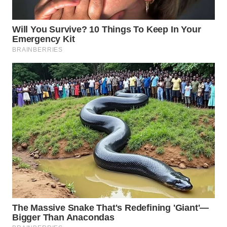
WN DELI
SERDANG
WN
TEBING
TINGGI
WN
PAKPAK
WN
KARAWANG
WN
BEKASI
WN
BOGOR