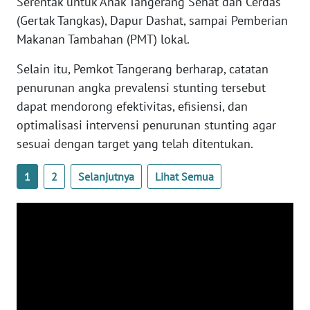
Serentak untuk Anak Tangerang Sehat dan Cerdas
WN
(Gertak Tangkas), Dapur Dashat, sampai Pemberian
SUMBAR
Makanan Tambahan (PMT) lokal.
WN
Selain itu, Pemkot Tangerang berharap, catatan
SUMSEL
penurunan angka prevalensi stunting tersebut
dapat mendorong efektivitas, efisiensi, dan
WN
optimalisasi intervensi penurunan stunting agar
BENGKULU
sesuai dengan target yang telah ditentukan.
WN
LAMPUNG
1
2
Selanjutnya
Lihat Semua
WN
JATENG
WN
NUSANTARA