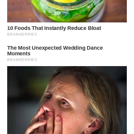
WN
TANJUNG
LESUNG
WN
KARO
WN
SIMALUNGUN
WN
LABUHANBATU
WN
TAPANULI
TENGAH