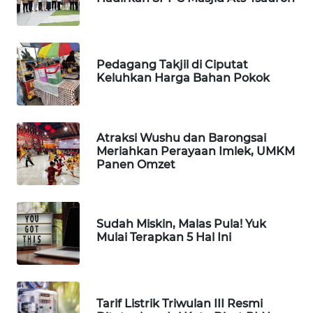
FORWAMKI
ALPERKLINAS
Pedagang Takjil di Ciputat
FORJASIDA
Keluhkan Harga Bahan Pokok
TAMBANG
NEWS
Atraksi Wushu dan Barongsai
Meriahkan Perayaan Imlek, UMKM
SITUNGIR
Panen Omzet
NEWS
SIDIKALANG
Sudah Miskin, Malas Pula! Yuk
NEWS
Mulai Terapkan 5 Hal Ini
SIBARAGAS
NEWS
Tarif Listrik Triwulan III Resmi