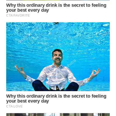
WN
SEMARANG
WN
SOLO
WN
BOROBUDUR
WN
MADURA
WN
SURABAYA
WN
NATUNA