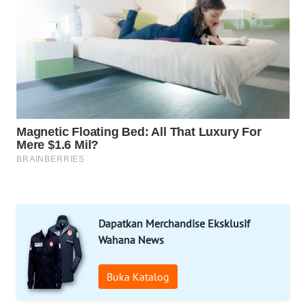
LAPAK
WAHANA
Wahana
Network
KONSUMEN
LISTRIK
MASYARAKAT
KELISTRIKAN
WALINKI
Dapatkan Merchandise Eksklusif
ID
Wahana News
MAWAKA
Buka Katalog
ID