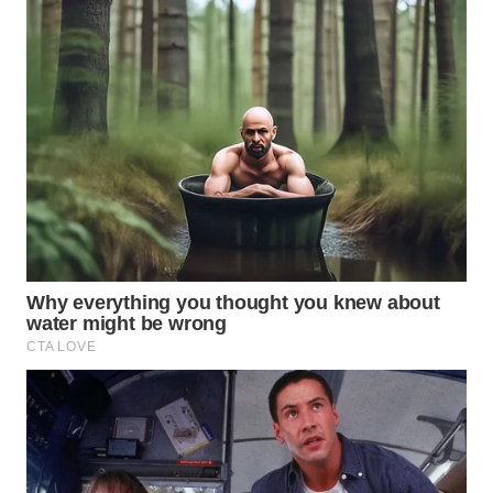
WN
BINTAN
WN
MANDALIKA
WN
LIKUPANG
WN
LABUANBAJO
WN
BORNEO
Wahana
Media
Group