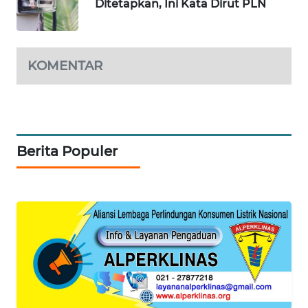
Ditetapkan, Ini Kata Dirut PLN
METRO
SIANTAR
NEWS
KOMENTAR
METRO
MEDAN
NEWS
METRO
Berita Populer
JAKARTA
NEWS
KRT
NEWS
KARING
NEWS
JURNAL