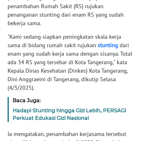
DISCLAIMER
penambahan Rumah Sakit (RS) rujukan
penanganan stunting dari enam RS yang sudah
Wahana
bekerja sama.
News
Regional
"Kami sedang siapkan peningkatan skala kerja
sama di bidang rumah sakit rujukan
stunting
dari
WN
enam yang sudah kerja sama dengan sisanya. Total
SUMUT
ada 34 RS yang tersebar di Kota Tangerang," kata
Kepala Dinas Kesehatan (Dinkes) Kota Tangerang,
WN
JAKARTA
Dini Anggraeini di Tangerang, dikutip Selasa
(4/3/2025).
WN
JABAR
Baca Juga:
Hadapi Stunting hingga Gizi Lebih, PERSAGI
WN
Perkuat Edukasi Gizi Nasional
BANTEN
Ia mengatakan, penambahan kerjasama tersebut
WN