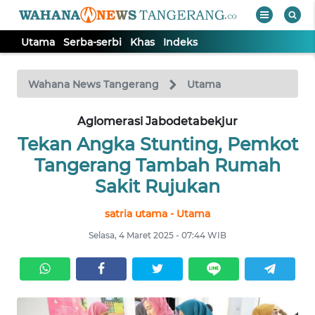
Utama
Serba-serbi
Khas
Indeks
WAHANA
Tutup
TV
Wahana News Tangerang
Utama
Aglomerasi Jabodetabekjur
UTAMA
Tekan Angka Stunting, Pemkot
SERBA-
Tangerang Tambah Rumah
SERBI
Sakit Rujukan
satria utama - Utama
KHAS
Selasa, 4 Maret 2025 - 07:44 WIB
Informasi
INDEKS
BERITA