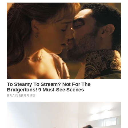
WAHANA
UMKM
WAHANA
SELEB
WAHANA
PERSONA
WAHANA
OTOMOTIF
WAHANA
HEALTH
WAHANA
DESA
WISATA