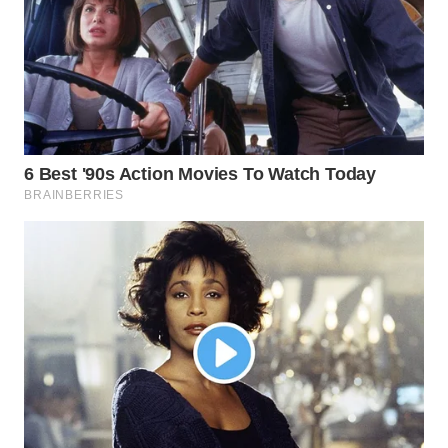
WAHANA
NEWS
WAHANA
TANI
WAHANA
ADVOKAT
WAHANA
INFRASTRUKTUR
WAHANA
KONSUMEN
WAHANA
LISTRIK