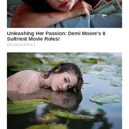
KUNINGAN
WN
MAJALENGKA
WN
SUBANG
WN
SUKABUMI
WN
PURWAKARTA
WN
PRIANGAN
TIMUR