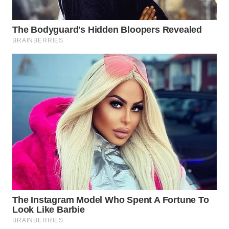
WAHANA
TRAVEL
WAHANA
TV
WAHANANEWS
ID
WAHANANEWS
CO ID
WAHANANEWS
NET
WAHANA
SPORT