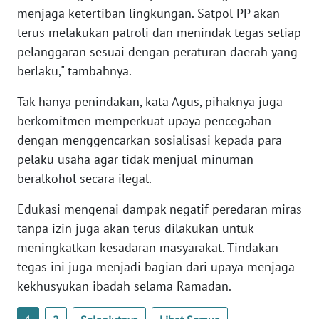
WN
menjaga ketertiban lingkungan. Satpol PP akan
JAMBI
terus melakukan patroli dan menindak tegas setiap
pelanggaran sesuai dengan peraturan daerah yang
WN
berlaku," tambahnya.
SULTRA
Tak hanya penindakan, kata Agus, pihaknya juga
WN
berkomitmen memperkuat upaya pencegahan
NTB
dengan menggencarkan sosialisasi kepada para
pelaku usaha agar tidak menjual minuman
WN
beralkohol secara ilegal.
SULTENG
Edukasi mengenai dampak negatif peredaran miras
WN
tanpa izin juga akan terus dilakukan untuk
SULBAR
meningkatkan kesadaran masyarakat. Tindakan
tegas ini juga menjadi bagian dari upaya menjaga
WN
kekhusyukan ibadah selama Ramadan.
BABEL