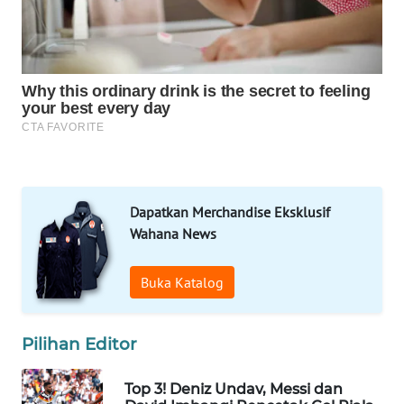
WAHANA
UMKM
WAHANA
SELEB
WAHANA
PERSONA
WAHANA
Dapatkan Merchandise Eksklusif
OTOMOTIF
Wahana News
WAHANA
Buka Katalog
HEALTH
WAHANA
Pilihan Editor
DESA
WISATA
Top 3! Deniz Undav, Messi dan