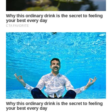
WN
BINTAN
WN
MANDALIKA
WN
LIKUPANG
WN
LABUANBAJO
WN
BORNEO
Wahana
Media
Group