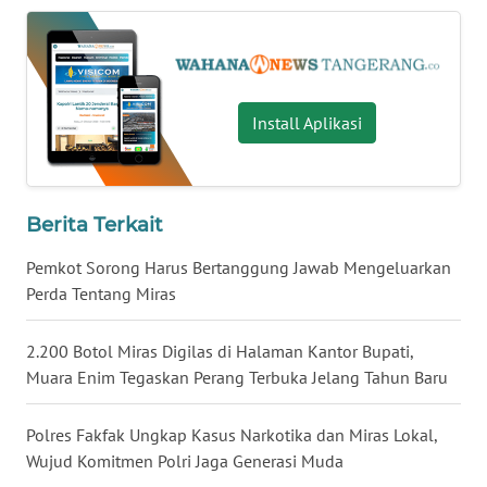
WN
JOGJA
WN
JATIM
Install Aplikasi
WN
BALI
Berita Terkait
WN
Pemkot Sorong Harus Bertanggung Jawab Mengeluarkan
KALBAR
Perda Tentang Miras
WN
2.200 Botol Miras Digilas di Halaman Kantor Bupati,
KALTENG
Muara Enim Tegaskan Perang Terbuka Jelang Tahun Baru
WN
KALTARA
Polres Fakfak Ungkap Kasus Narkotika dan Miras Lokal,
Wujud Komitmen Polri Jaga Generasi Muda