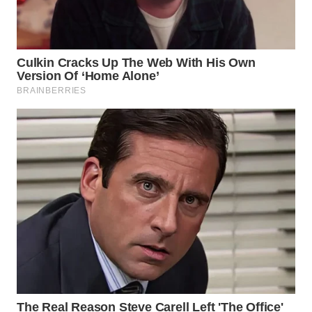
WN DELI
SERDANG
WN
TEBING
TINGGI
WN
PAKPAK
WN
KARAWANG
WN
BEKASI
WN
BOGOR