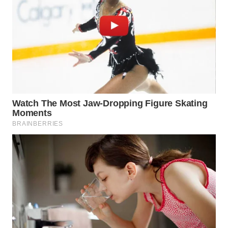
WAHANA
TRAVEL
WAHANA
TV
WAHANANEWS
ID
WAHANANEWS
CO ID
WAHANANEWS
NET
WAHANA
SPORT