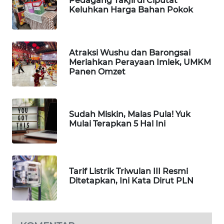
Pedagang Takjil di Ciputat
MARTABAT
Keluhkan Harga Bahan Pokok
NET
PLN
Atraksi Wushu dan Barongsai
WATCH
Meriahkan Perayaan Imlek, UMKM
Panen Omzet
MKLI
LPKKI
Sudah Miskin, Malas Pula! Yuk
Mulai Terapkan 5 Hal Ini
LKKI
KOPEKLIN
Tarif Listrik Triwulan III Resmi
Ditetapkan, Ini Kata Dirut PLN
PORTAL
KONSUMEN