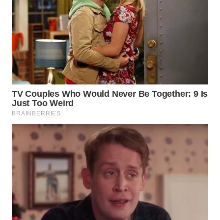
WN
TANJUNG
LESUNG
WN
KARO
WN
SIMALUNGUN
WN
LABUHANBATU
WN
TAPANULI
TENGAH