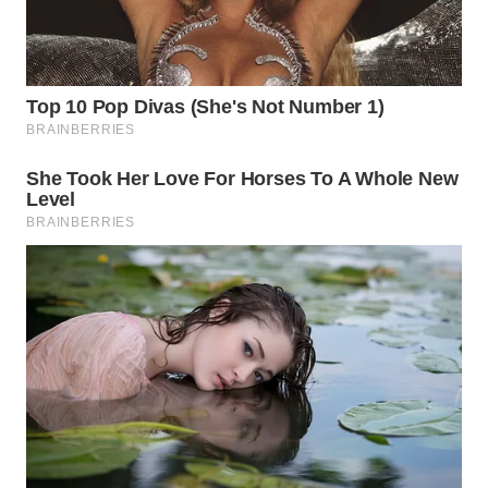
WN
SEMARANG
WN
SOLO
WN
BOROBUDUR
WN
MADURA
WN
SURABAYA
WN
NATUNA