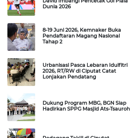
David Imbangi Pencetak Gol Piala
Dunia 2026
LAPAK
WAHANA
Wahana
8-19 Juni 2026, Kemnaker Buka
Network
Pendaftaran Magang Nasional
Tahap 2
KONSUMEN
LISTRIK
Urbanisasi Pasca Lebaran Idulfitri
2026, RT/RW di Ciputat Catat
MASYARAKAT
Lonjakan Pendatang
KELISTRIKAN
WALINKI
Dukung Program MBG, BGN Siap
ID
Hadirkan SPPG Masjid Ats-Tsauroh
MAWAKA
ID