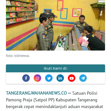
KONTAK
KAMI
INFO
IKLAN
TENTANG
KAMI
foto istimewa.
PEDOMAN
MEDIA
Ikuti Kami di:
SIBER
REDAKSI
TANGERANG.WAHANANEWS.CO
—
Satuan Polisi
Pamong Praja (Satpol PP) Kabupaten Tangerang
KARIR
bergerak cepat menindaklanjuti aduan masyarakat