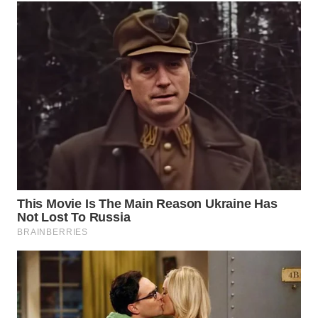
MALUT
WN
DAIRI
WN
DANAU
TOBA
WN
NIAS
WN
LANGKAT
WN
TAPANULI
SELATAN