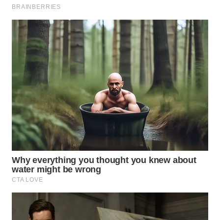
WN
DEPOK
WN
TAPANULI
UTARA
WN
SAMOSIR
WN
PADANG
LAWAS
WN
SUMEDANG
WN