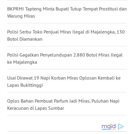
WN
KALSEL
BKPRMI Tapteng Minta Bupati Tutup Tempat Prostitusi dan
Warung Miras
WN
KALTIM
Polisi Serbu Toko Penjual Miras Ilegal di Majalengka, 130
Botol Diamankan
WN
SULSEL
Polisi Gagalkan Penyelundupan 2.880 Botol Miras Ilegal
ke Majalengka
WN
GORONTALO
Usai Dirawat 19 Napi Korban Miras Oplosan Kembali ke
Lapas Bukittinggi
WN
SULUT
Oplos Bahan Pembuat Parfum Jadi Miras, Puluhan Napi
Keracunan di Lapas Sumbar
WN
MALUKU
WN