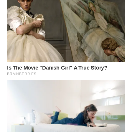
CIANJUR
WN
KEPULAUAN
SERIBU
WN
TANGERANG
WN
BINJAI
WN
CIREBON
WN
INDRAMAYU
WN