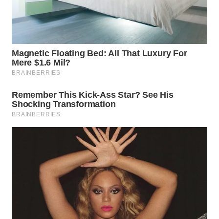
KUNINGAN
WN
MAJALENGKA
WN
SUBANG
WN
SUKABUMI
WN
PURWAKARTA
WN
PRIANGAN
TIMUR