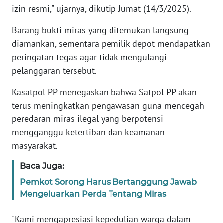
izin resmi," ujarnya, dikutip Jumat (14/3/2025).
NTT
Barang bukti miras yang ditemukan langsung
WN
diamankan, sementara pemilik depot mendapatkan
KEPRI
peringatan tegas agar tidak mengulangi
pelanggaran tersebut.
WN
PAPUA
Kasatpol PP menegaskan bahwa Satpol PP akan
terus meningkatkan pengawasan guna mencegah
WN
peredaran miras ilegal yang berpotensi
PAPUA
BARAT
mengganggu ketertiban dan keamanan
masyarakat.
WN
Baca Juga:
RIAU
Pemkot Sorong Harus Bertanggung Jawab
WN
Mengeluarkan Perda Tentang Miras
SERAMBI
"Kami mengapresiasi kepedulian warga dalam