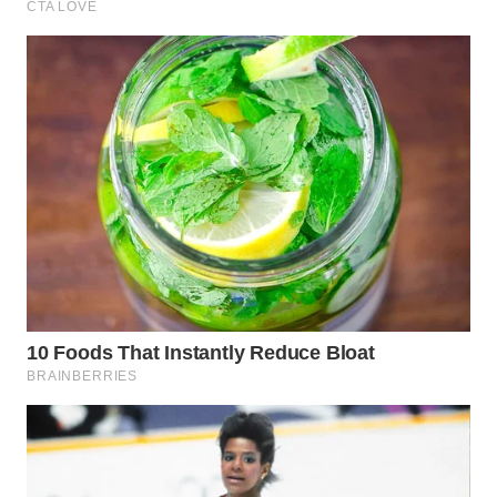
WAHANA
NEWS
WAHANA
TANI
WAHANA
ADVOKAT
WAHANA
INFRASTRUKTUR
WAHANA
KONSUMEN
WAHANA
LISTRIK