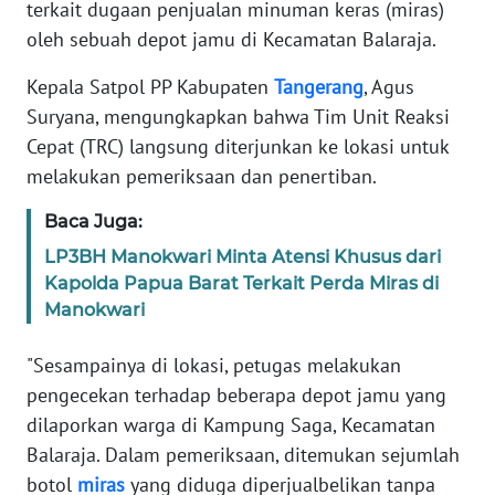
terkait dugaan penjualan minuman keras (miras)
DISCLAIMER
oleh sebuah depot jamu di Kecamatan Balaraja.
Wahana
Kepala Satpol PP Kabupaten
Tangerang
, Agus
News
Regional
Suryana, mengungkapkan bahwa Tim Unit Reaksi
Cepat (TRC) langsung diterjunkan ke lokasi untuk
WN
melakukan pemeriksaan dan penertiban.
SUMUT
Baca Juga:
WN
LP3BH Manokwari Minta Atensi Khusus dari
JAKARTA
Kapolda Papua Barat Terkait Perda Miras di
Manokwari
WN
JABAR
"Sesampainya di lokasi, petugas melakukan
pengecekan terhadap beberapa depot jamu yang
WN
dilaporkan warga di Kampung Saga, Kecamatan
BANTEN
Balaraja. Dalam pemeriksaan, ditemukan sejumlah
botol
miras
yang diduga diperjualbelikan tanpa
WN