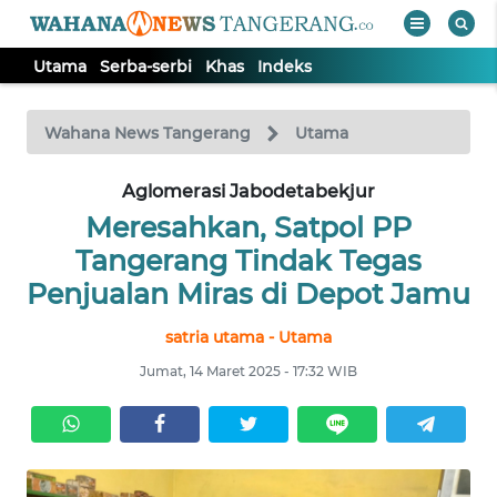
Utama
Serba-serbi
Khas
Indeks
WAHANA
Tutup
TV
Wahana News Tangerang
Utama
Aglomerasi Jabodetabekjur
UTAMA
Meresahkan, Satpol PP
SERBA-
Tangerang Tindak Tegas
SERBI
Penjualan Miras di Depot Jamu
satria utama - Utama
KHAS
Jumat, 14 Maret 2025 - 17:32 WIB
Informasi
INDEKS
BERITA