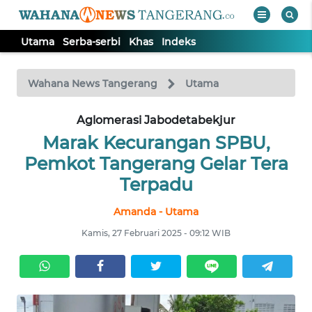
Utama
Serba-serbi
Khas
Indeks
WAHANA
Tutup
TV
Wahana News Tangerang
Utama
Aglomerasi Jabodetabekjur
UTAMA
Marak Kecurangan SPBU,
SERBA-
Pemkot Tangerang Gelar Tera
SERBI
Terpadu
Amanda - Utama
KHAS
Kamis, 27 Februari 2025 - 09:12 WIB
Informasi
INDEKS
BERITA