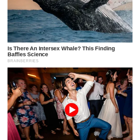
CIANJUR
WN
KEPULAUAN
SERIBU
WN
TANGERANG
WN
BINJAI
WN
CIREBON
WN
INDRAMAYU
WN