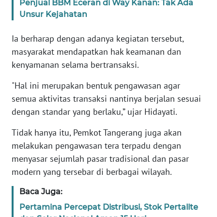
Penjual BBM Eceran di Way Kanan: Tak Ada
NTT
Unsur Kejahatan
WN
Ia berharap dengan adanya kegiatan tersebut,
KEPRI
masyarakat mendapatkan hak keamanan dan
kenyamanan selama bertransaksi.
WN
PAPUA
"Hal ini merupakan bentuk pengawasan agar
semua aktivitas transaksi nantinya berjalan sesuai
WN
dengan standar yang berlaku,” ujar Hidayati.
PAPUA
BARAT
Tidak hanya itu, Pemkot Tangerang juga akan
melakukan pengawasan tera terpadu dengan
WN
menyasar sejumlah pasar tradisional dan pasar
RIAU
modern yang tersebar di berbagai wilayah.
WN
Baca Juga:
SERAMBI
Pertamina Percepat Distribusi, Stok Pertalite