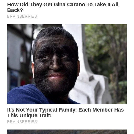
WN DELI
SERDANG
WN
TEBING
TINGGI
WN
PAKPAK
WN
KARAWANG
WN
BEKASI
WN
BOGOR