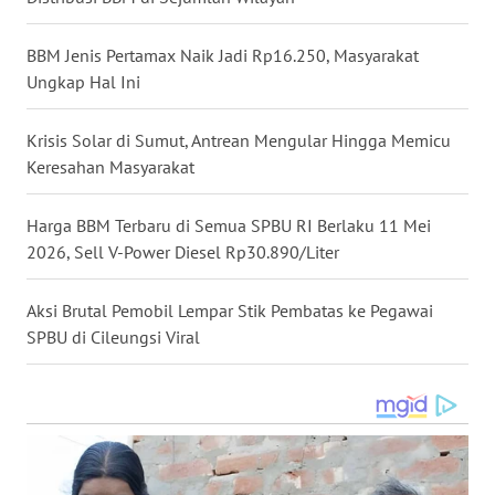
WN
KALSEL
BBM Jenis Pertamax Naik Jadi Rp16.250, Masyarakat
Ungkap Hal Ini
WN
KALTIM
Krisis Solar di Sumut, Antrean Mengular Hingga Memicu
WN
Keresahan Masyarakat
SULSEL
Harga BBM Terbaru di Semua SPBU RI Berlaku 11 Mei
WN
2026, Sell V-Power Diesel Rp30.890/Liter
GORONTALO
Aksi Brutal Pemobil Lempar Stik Pembatas ke Pegawai
WN
SPBU di Cileungsi Viral
SULUT
WN
MALUKU
WN