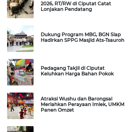
2026, RT/RW di Ciputat Catat
MARTABAT
Lonjakan Pendatang
NET
PLN
WATCH
Dukung Program MBG, BGN Siap
Hadirkan SPPG Masjid Ats-Tsauroh
MKLI
LPKKI
Pedagang Takjil di Ciputat
Keluhkan Harga Bahan Pokok
LKKI
KOPEKLIN
Atraksi Wushu dan Barongsai
Meriahkan Perayaan Imlek, UMKM
Panen Omzet
PORTAL
KONSUMEN