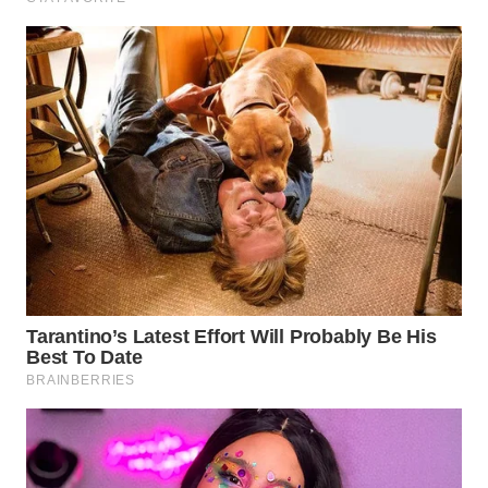
WN
SEMARANG
WN
SOLO
WN
BOROBUDUR
WN
MADURA
WN
SURABAYA
WN
NATUNA