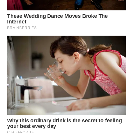
KUNINGAN
WN
MAJALENGKA
WN
SUBANG
WN
SUKABUMI
WN
PURWAKARTA
WN
PRIANGAN
TIMUR