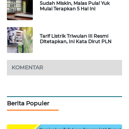
FORWAMKI
Sudah Miskin, Malas Pula! Yuk
Mulai Terapkan 5 Hal Ini
ALPERKLINAS
FORJASIDA
Tarif Listrik Triwulan III Resmi
Ditetapkan, Ini Kata Dirut PLN
TAMBANG
NEWS
KOMENTAR
SITUNGIR
NEWS
SIDIKALANG
NEWS
Berita Populer
SIBARAGAS
NEWS