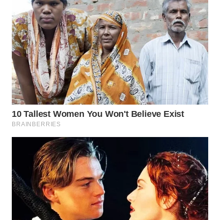
MALUT
WN
DAIRI
WN
DANAU
TOBA
WN
NIAS
WN
LANGKAT
WN
TAPANULI
SELATAN