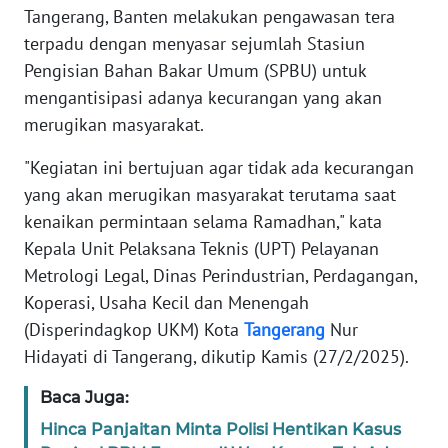
DISCLAIMER
Tangerang, Banten melakukan pengawasan tera
terpadu dengan menyasar sejumlah Stasiun
Wahana
Pengisian Bahan Bakar Umum (SPBU) untuk
News
mengantisipasi adanya kecurangan yang akan
Regional
merugikan masyarakat.
WN
"Kegiatan ini bertujuan agar tidak ada kecurangan
SUMUT
yang akan merugikan masyarakat terutama saat
kenaikan permintaan selama Ramadhan," kata
WN
JAKARTA
Kepala Unit Pelaksana Teknis (UPT) Pelayanan
Metrologi Legal, Dinas Perindustrian, Perdagangan,
WN
Koperasi, Usaha Kecil dan Menengah
JABAR
(Disperindagkop UKM) Kota
Tangerang
Nur
Hidayati di Tangerang, dikutip Kamis (27/2/2025).
WN
BANTEN
Baca Juga:
Hinca Panjaitan Minta Polisi Hentikan Kasus
WN