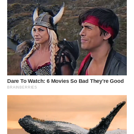
WN
DEPOK
WN
TAPANULI
UTARA
WN
SAMOSIR
WN
PADANG
LAWAS
WN
SUMEDANG
WN