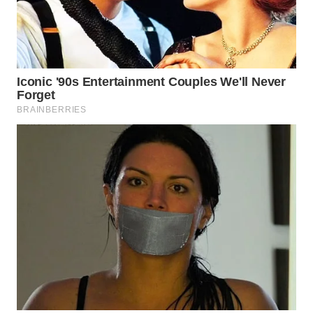
WN
TANJUNG
LESUNG
WN
KARO
WN
SIMALUNGUN
WN
LABUHANBATU
WN
TAPANULI
TENGAH