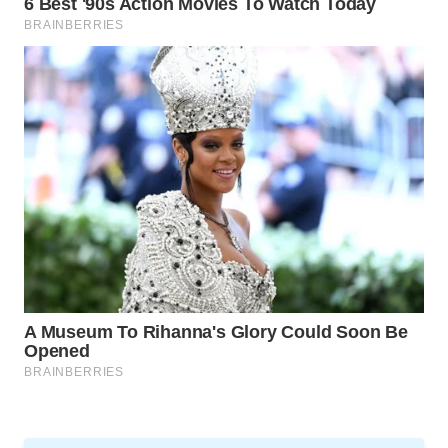
WAHANA
UMKM
WAHANA
SELEB
WAHANA
PERSONA
WAHANA
OTOMOTIF
WAHANA
HEALTH
WAHANA
DESA
WISATA