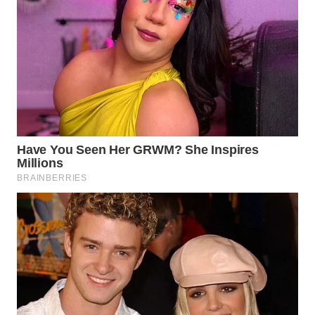
WN
BINTAN
WN
MANDALIKA
WN
LIKUPANG
WN
LABUANBAJO
WN
BORNEO
Wahana
Media
Group