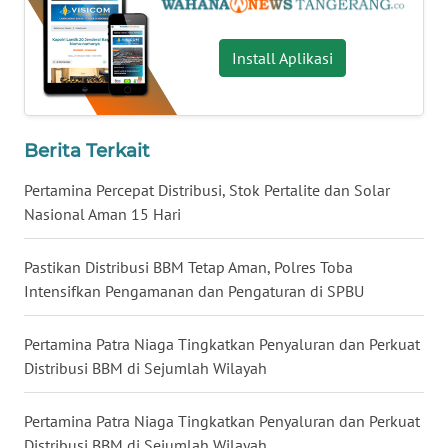
WN
JOGJA
Install Aplikasi
WN
JATIM
Berita Terkait
WN
BALI
Pertamina Percepat Distribusi, Stok Pertalite dan Solar
Nasional Aman 15 Hari
WN
KALBAR
Pastikan Distribusi BBM Tetap Aman, Polres Toba
Intensifkan Pengamanan dan Pengaturan di SPBU
WN
KALTENG
Pertamina Patra Niaga Tingkatkan Penyaluran dan Perkuat
Distribusi BBM di Sejumlah Wilayah
WN
KALTARA
Pertamina Patra Niaga Tingkatkan Penyaluran dan Perkuat
Distribusi BBM di Sejumlah Wilayah