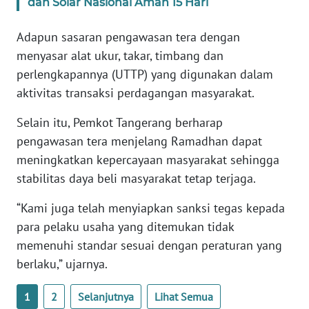
dan Solar Nasional Aman 15 Hari
WN
JAMBI
Adapun sasaran pengawasan tera dengan
menyasar alat ukur, takar, timbang dan
WN
perlengkapannya (UTTP) yang digunakan dalam
SULTRA
aktivitas transaksi perdagangan masyarakat.
WN
Selain itu, Pemkot Tangerang berharap
NTB
pengawasan tera menjelang Ramadhan dapat
meningkatkan kepercayaan masyarakat sehingga
WN
stabilitas daya beli masyarakat tetap terjaga.
SULTENG
“Kami juga telah menyiapkan sanksi tegas kepada
WN
para pelaku usaha yang ditemukan tidak
SULBAR
memenuhi standar sesuai dengan peraturan yang
berlaku,” ujarnya.
WN
BABEL
1
2
Selanjutnya
Lihat Semua