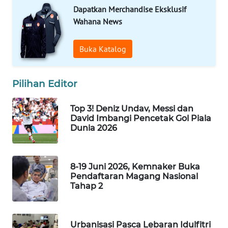
Dapatkan Merchandise Eksklusif
LAPAK
Wahana News
WAHANA
Buka Katalog
Wahana
Network
Pilihan Editor
KONSUMEN
LISTRIK
Top 3! Deniz Undav, Messi dan
David Imbangi Pencetak Gol Piala
MASYARAKAT
Dunia 2026
KELISTRIKAN
WALINKI
8-19 Juni 2026, Kemnaker Buka
ID
Pendaftaran Magang Nasional
Tahap 2
MAWAKA
ID
Urbanisasi Pasca Lebaran Idulfitri