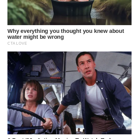
WAHANA
TRAVEL
WAHANA
TV
WAHANANEWS
ID
WAHANANEWS
CO ID
WAHANANEWS
NET
WAHANA
SPORT