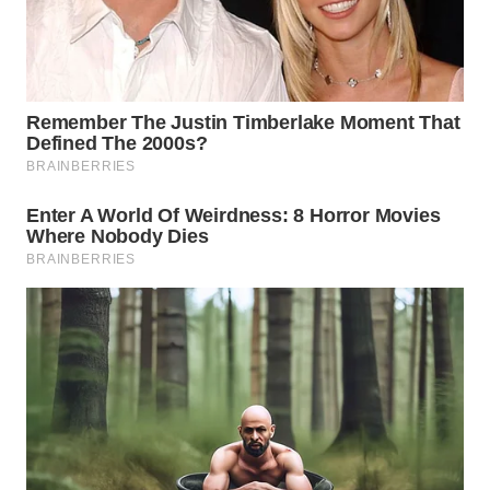
WAHANA
NEWS
WAHANA
TANI
WAHANA
ADVOKAT
WAHANA
INFRASTRUKTUR
WAHANA
KONSUMEN
WAHANA
LISTRIK