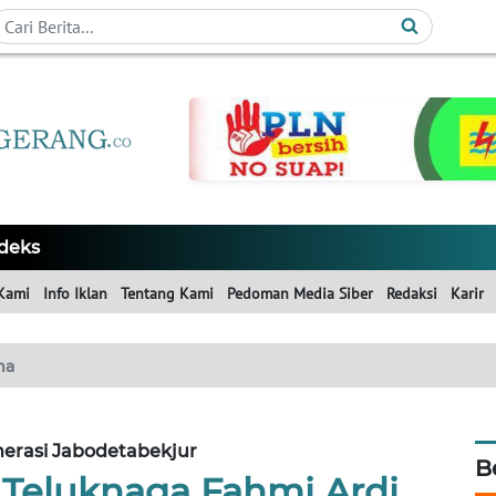
deks
Kami
Info Iklan
Tentang Kami
Pedoman Media Siber
Redaksi
Karir
ma
erasi Jabodetabekjur
B
Teluknaga Fahmi Ardi