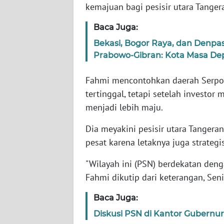
kemajuan bagi pesisir utara Tange
WN
Baca Juga:
KEPRI
Bekasi, Bogor Raya, dan Denpa
Prabowo-Gibran: Kota Masa De
WN
PAPUA
Fahmi mencontohkan daerah Serpon
tertinggal, tetapi setelah investo
WN
menjadi lebih maju.
PAPUA
BARAT
Dia meyakini pesisir utara Tanger
pesat karena letaknya juga strategi
WN
RIAU
"Wilayah ini (PSN) berdekatan denga
Fahmi dikutip dari keterangan, Sen
WN
SERAMBI
Baca Juga:
Diskusi PSN di Kantor Gubernu
WN