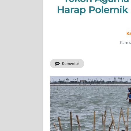
KONTAK
Harap Polemik
KAMI
INFO
IKLAN
Ka
Kamis,
TENTANG
KAMI
Komentar
PEDOMAN
MEDIA
SIBER
REDAKSI
KARIR
DISCLAIMER