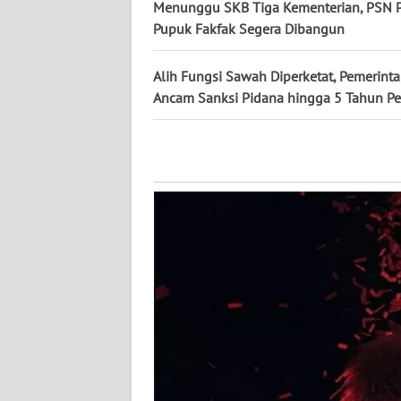
Menunggu SKB Tiga Kementerian, PSN P
Pupuk Fakfak Segera Dibangun
WN
KALTIM
Alih Fungsi Sawah Diperketat, Pemerint
Ancam Sanksi Pidana hingga 5 Tahun Pe
WN
SULSEL
WN
GORONTALO
WN
SULUT
WN
MALUKU
WN
MALUT