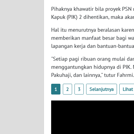
JAMBI
Pihaknya khawatir bila proyek PS
Kapuk (PIK) 2 dihentikan, maka aka
WN
SULTRA
Hal itu menurutnya beralasan kar
memberikan manfaat besar bagi war
WN
lapangan kerja dan bantuan-bantua
NTB
"Setiap pagi ribuan orang mulai da
WN
menggantungkan hidupnya di PIK. M
SULTENG
Pakuhaji, dan lainnya," tutur Fahrmi
WN
1
2
3
Selanjutnya
Liha
SULBAR
WN
BABEL
WN