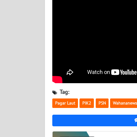
SUMBAR
WN
SUMSEL
WN
BENGKULU
WN
LAMPUNG
WN
Tag:
JATENG
Pagar Laut
PIK2
PSN
Wahananews
WN
NUSANTARA
WN