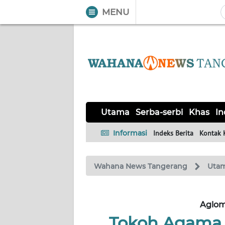
MENU
WAHANA
Tutup
TV
UTAMA
SERBA-
Utama
Serba-serbi
Khas
In
SERBI
Informasi
Indeks Berita
Kontak 
KHAS
Wahana News Tangerang
Uta
Informasi
INDEKS
BERITA
Aglom
Tokoh Agama 