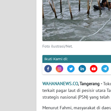
Wahana
News
Regional
WN
SUMUT
Foto ilustrasi/Net.
WN
JAKARTA
Ikuti Kami di:
WN
JABAR
WAHANANEWS.CO
, Tangerang -
Toko
WN
terkait pagar laut di pesisir utar
BANTEN
strategis nasional (PSN) yang telah
WN
Menurut Fahmi, masyarakat di daer
NTT