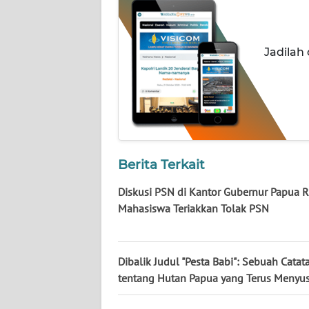
JOGJA
WN
JATIM
Jadilah
WN
BALI
WN
KALBAR
Berita Terkait
WN
Diskusi PSN di Kantor Gubernur Papua R
KALTENG
Mahasiswa Teriakkan Tolak PSN
WN
KALTARA
Dibalik Judul "Pesta Babi": Sebuah Catat
tentang Hutan Papua yang Terus Menyu
WN
KALSEL